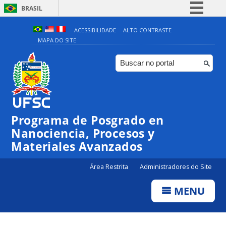
BRASIL
Simplifique!
ACESSIBILIDADE
ALTO CONTRASTE
MAPA DO SITE
Comunica BR
Participe
Acesso à informação
Legislação
Canais
Programa de Posgrado en
Nanociencia, Procesos y
Materiales Avanzados
Área Restrita
Administradores do Site
MENU