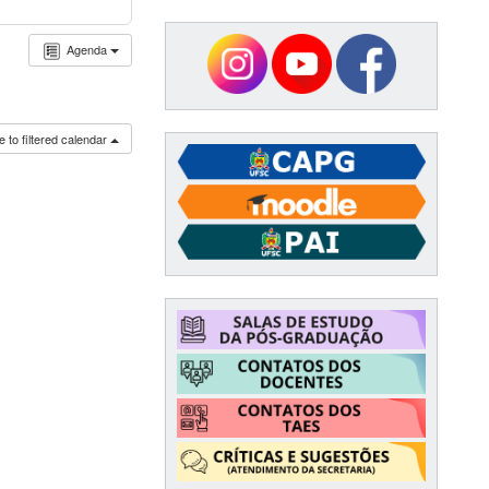
Agenda
 to filtered calendar