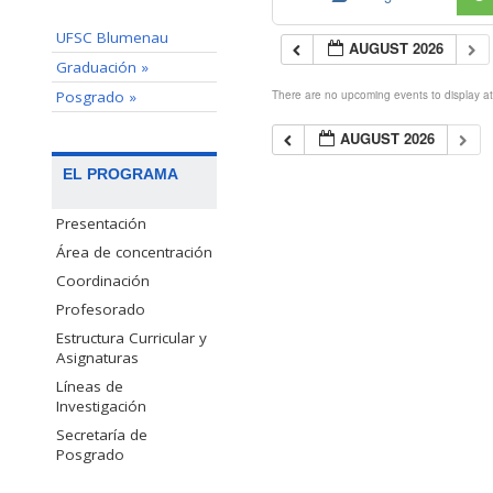
UFSC Blumenau
AUGUST 2026
Graduación »
Posgrado »
There are no upcoming events to display at 
AUGUST 2026
EL PROGRAMA
Presentación
Área de concentración
Coordinación
Profesorado
Estructura Curricular y
Asignaturas
Líneas de
Investigación
Secretaría de
Posgrado