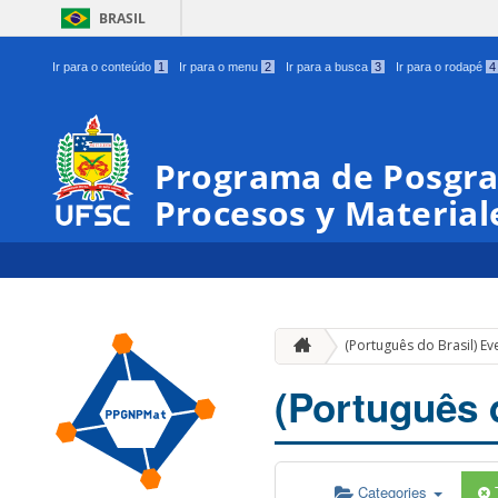
BRASIL
Ir para o conteúdo
1
Ir para o menu
2
Ir para a busca
3
Ir para o rodapé
4
Programa de Posgra
Procesos y Materia
(Português do Brasil) Ev
(Português 
Categories