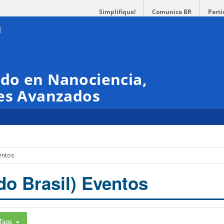
Simplifique!
Comunica BR
Parti
do en Nanociencia,
les Avanzados
entos
do Brasil) Eventos
Tags