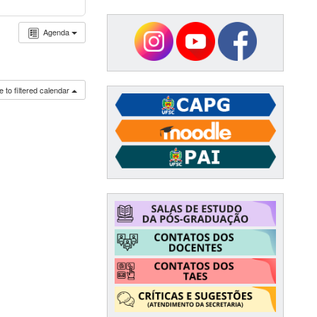
Agenda
 to filtered calendar