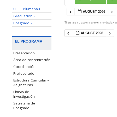
UFSC Blumenau
AUGUST 2026
Graduación »
Posgrado »
There are no upcoming events to display at 
AUGUST 2026
EL PROGRAMA
Presentación
Área de concentración
Coordinación
Profesorado
Estructura Curricular y
Asignaturas
Líneas de
Investigación
Secretaría de
Posgrado