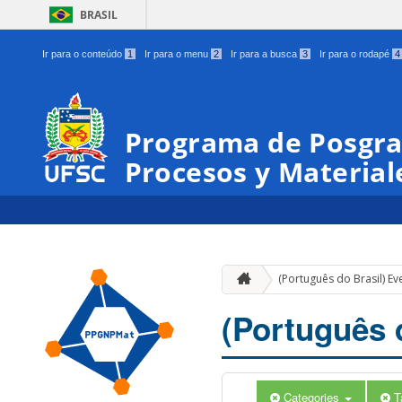
BRASIL
Ir para o conteúdo
1
Ir para o menu
2
Ir para a busca
3
Ir para o rodapé
4
Programa de Posgra
Procesos y Materia
(Português do Brasil) Ev
(Português 
Categories
T