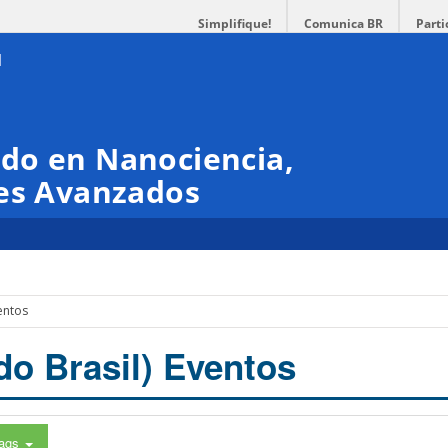
Simplifique!
Comunica BR
Parti
do en Nanociencia,
les Avanzados
entos
do Brasil) Eventos
ags