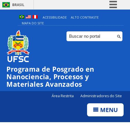
BRASIL
Simplifique!
ACESSIBILIDADE
ALTO CONTRASTE
MAPA DO SITE
Comunica BR
Participe
Acesso à informação
Legislação
Canais
Programa de Posgrado en
Nanociencia, Procesos y
Materiales Avanzados
Área Restrita
Administradores do Site
MENU