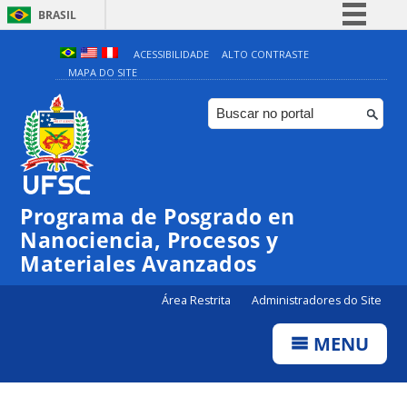
BRASIL
Simplifique!
ACESSIBILIDADE
ALTO CONTRASTE
MAPA DO SITE
Comunica BR
Participe
Acesso à informação
Legislação
Canais
Programa de Posgrado en
Nanociencia, Procesos y
Materiales Avanzados
Área Restrita
Administradores do Site
MENU