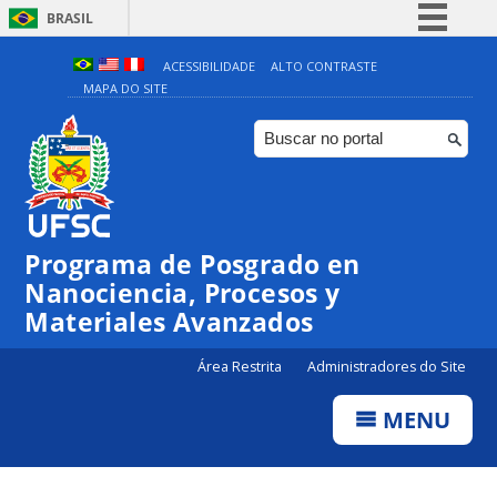
BRASIL
Simplifique!
ACESSIBILIDADE
ALTO CONTRASTE
MAPA DO SITE
Comunica BR
Participe
Acesso à informação
Legislação
Canais
Programa de Posgrado en
Nanociencia, Procesos y
Materiales Avanzados
Área Restrita
Administradores do Site
MENU