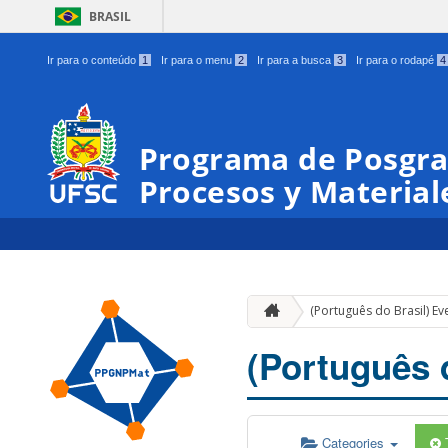
BRASIL
Ir para o conteúdo
1
Ir para o menu
2
Ir para a busca
3
Ir para o rodapé
4
Programa de Posgra
Procesos y Materia
(Português do Brasil) Ev
(Português 
Categories