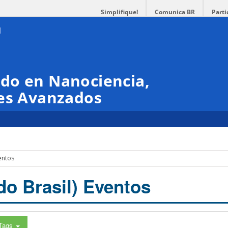
Simplifique!
Comunica BR
Parti
do en Nanociencia,
les Avanzados
entos
do Brasil) Eventos
Tags