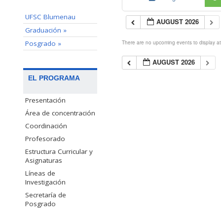
UFSC Blumenau
AUGUST 2026
Graduación »
Posgrado »
There are no upcoming events to display at 
AUGUST 2026
EL PROGRAMA
Presentación
Área de concentración
Coordinación
Profesorado
Estructura Curricular y
Asignaturas
Líneas de
Investigación
Secretaría de
Posgrado