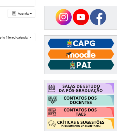
Agenda
 to filtered calendar