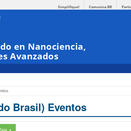
Simplifique!
Comunica BR
Parti
do en Nanociencia,
les Avanzados
entos
do Brasil) Eventos
Tags