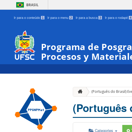
BRASIL
Ir para o conteúdo
1
Ir para o menu
2
Ir para a busca
3
Ir para o rodapé
4
Programa de Posgra
Procesos y Materia
(Português do Brasil) Ev
(Português 
Categories