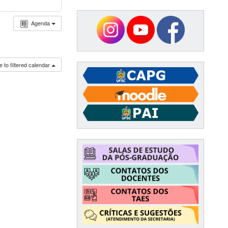
Agenda
 to filtered calendar