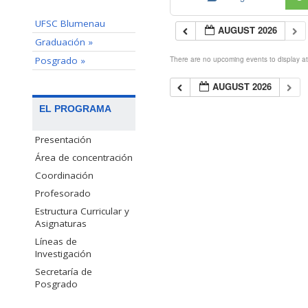
UFSC Blumenau
AUGUST 2026
Graduación »
Posgrado »
There are no upcoming events to display at 
AUGUST 2026
EL PROGRAMA
Presentación
Área de concentración
Coordinación
Profesorado
Estructura Curricular y
Asignaturas
Líneas de
Investigación
Secretaría de
Posgrado