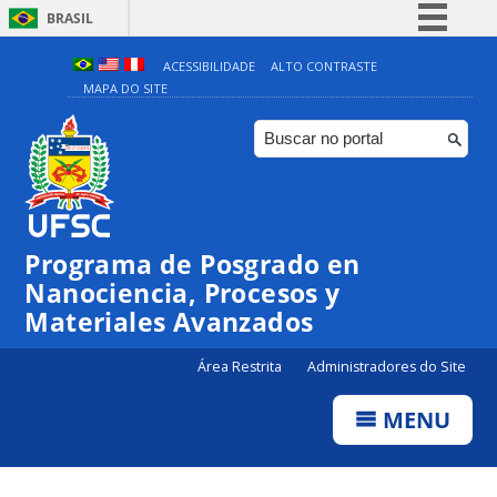
BRASIL
Simplifique!
ACESSIBILIDADE
ALTO CONTRASTE
MAPA DO SITE
Comunica BR
Participe
Acesso à informação
Legislação
Canais
Programa de Posgrado en
Nanociencia, Procesos y
Materiales Avanzados
Área Restrita
Administradores do Site
MENU