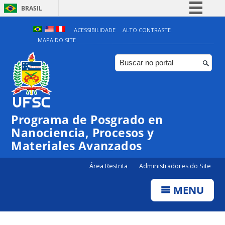
BRASIL
Simplifique!
ACESSIBILIDADE
ALTO CONTRASTE
MAPA DO SITE
Comunica BR
Participe
Acesso à informação
Legislação
Canais
Programa de Posgrado en
Nanociencia, Procesos y
Materiales Avanzados
Área Restrita
Administradores do Site
MENU