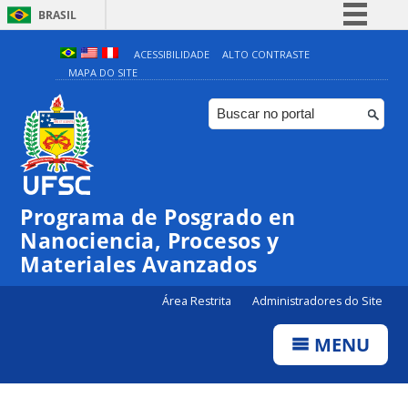
BRASIL
Simplifique!
ACESSIBILIDADE
ALTO CONTRASTE
MAPA DO SITE
Comunica BR
Participe
Acesso à informação
Legislação
Canais
Programa de Posgrado en
Nanociencia, Procesos y
Materiales Avanzados
Área Restrita
Administradores do Site
MENU