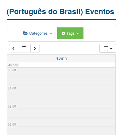
(Português do Brasil) Eventos
Categories
Tags
9
WED
All-day
00:00
01:00
02:00
03:00