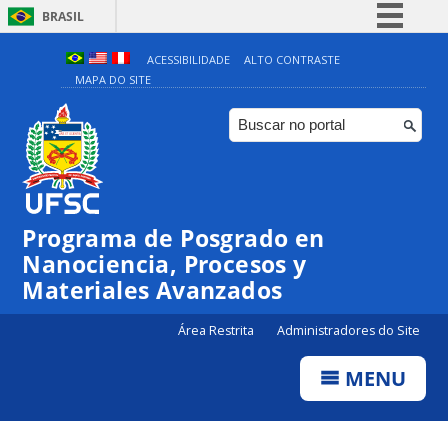
BRASIL
Simplifique!
ACESSIBILIDADE
ALTO CONTRASTE
MAPA DO SITE
Comunica BR
Participe
Acesso à informação
Legislação
Canais
Programa de Posgrado en
Nanociencia, Procesos y
Materiales Avanzados
Área Restrita
Administradores do Site
MENU