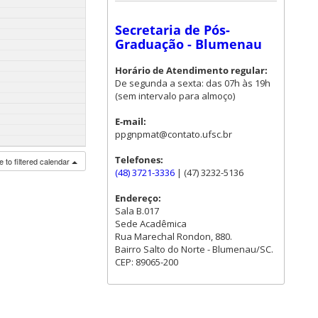
Secretaria de Pós-
Graduação - Blumenau
Horário de Atendimento regular:
De segunda a sexta: das 07h às 19h
(sem intervalo para almoço)
E-mail:
ppgnpmat@contato.ufsc.br
Telefones:
 to filtered calendar
(48) 3721-3336
| (47) 3232-5136
Endereço:
Sala B.017
Sede Acadêmica
Rua Marechal Rondon, 880.
Bairro Salto do Norte - Blumenau/SC.
CEP: 89065-200