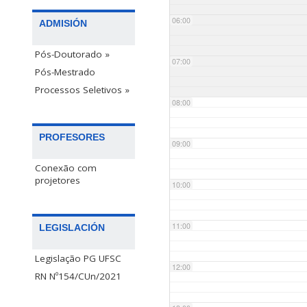
06:00
ADMISIÓN
Pós-Doutorado »
07:00
Pós-Mestrado
Processos Seletivos »
08:00
PROFESORES
09:00
Conexão com
projetores
10:00
11:00
LEGISLACIÓN
Legislação PG UFSC
12:00
RN Nº154/CUn/2021