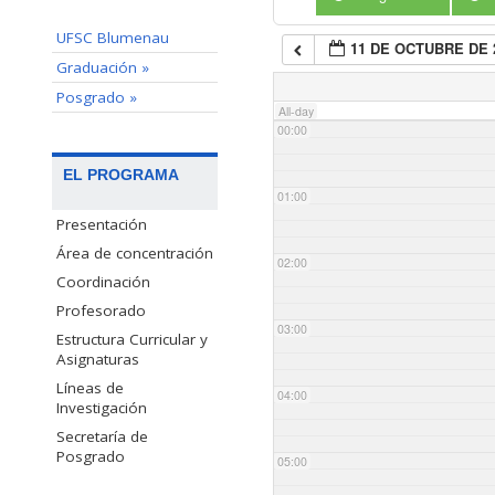
UFSC Blumenau
11 DE OCTUBRE DE 
Graduación »
Posgrado »
All-day
00:00
EL PROGRAMA
01:00
Presentación
Área de concentración
02:00
Coordinación
Profesorado
03:00
Estructura Curricular y
Asignaturas
Líneas de
04:00
Investigación
Secretaría de
Posgrado
05:00