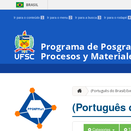
BRASIL
Ir para o conteúdo
1
Ir para o menu
2
Ir para a busca
3
Ir para o rodapé
4
Programa de Posgra
Procesos y Materia
(Português do Brasil) Ev
(Português 
Categories
T