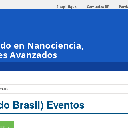
Simplifique!
Comunica BR
Parti
do en Nanociencia,
les Avanzados
entos
do Brasil) Eventos
ags