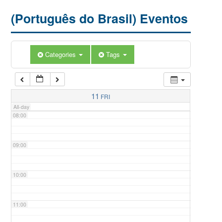
(Português do Brasil) Eventos
05:00
Categories
Tags
06:00
07:00
11
FRI
All-day
08:00
09:00
10:00
11:00