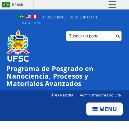
BRASIL
Simplifique!
ACESSIBILIDADE
ALTO CONTRASTE
MAPA DO SITE
Comunica BR
Participe
Acesso à informação
Legislação
00:00
Canais
Programa de Posgrado en
Nanociencia, Procesos y
01:00
Materiales Avanzados
02:00
Área Restrita
Administradores do Site
MENU
03:00
04:00