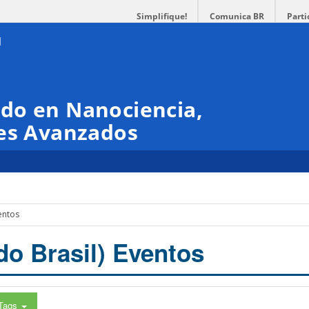
Simplifique!
Comunica BR
Parti
do en Nanociencia,
les Avanzados
entos
do Brasil) Eventos
Tags