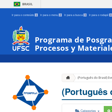
BRASIL
Ir para o conteúdo
1
Ir para o menu
2
Ir para a busca
3
Ir para o rodapé
4
Programa de Posgra
Procesos y Materia
(Português do Brasil) Ev
(Português 
Categories