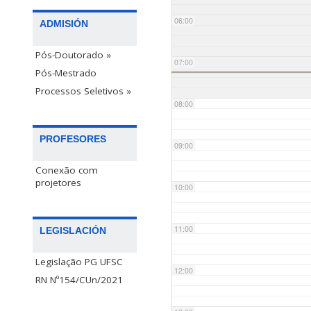
06:00
ADMISIÓN
Pós-Doutorado »
07:00
Pós-Mestrado
Processos Seletivos »
08:00
PROFESORES
09:00
Conexão com
projetores
10:00
11:00
LEGISLACIÓN
Legislação PG UFSC
12:00
RN Nº154/CUn/2021