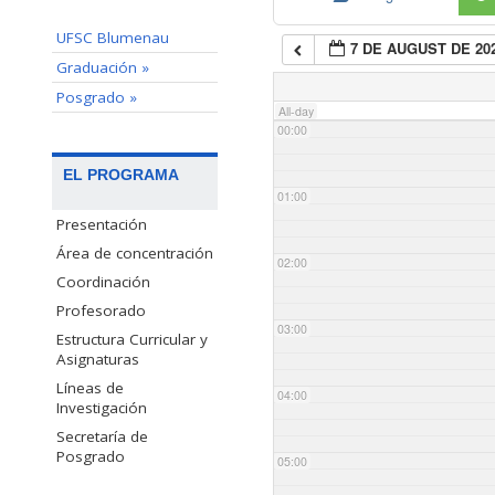
UFSC Blumenau
7 DE AUGUST DE 20
Graduación »
Posgrado »
All-day
00:00
EL PROGRAMA
01:00
Presentación
Área de concentración
02:00
Coordinación
Profesorado
03:00
Estructura Curricular y
Asignaturas
Líneas de
04:00
Investigación
Secretaría de
Posgrado
05:00