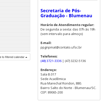
Secretaria de Pós-
Graduação - Blumenau
Horário de Atendimento regular:
De segunda a sexta: das 07h às 19h
(sem intervalo para almoço)
E-mail:
ppgnpmat@contato.ufsc.br
Telefones:
 to filtered calendar
(48) 3721-3336
| (47) 3232-5136
Endereço:
Sala B.017
Sede Acadêmica
Rua Marechal Rondon, 880.
Bairro Salto do Norte - Blumenau/SC.
CEP: 89065-200