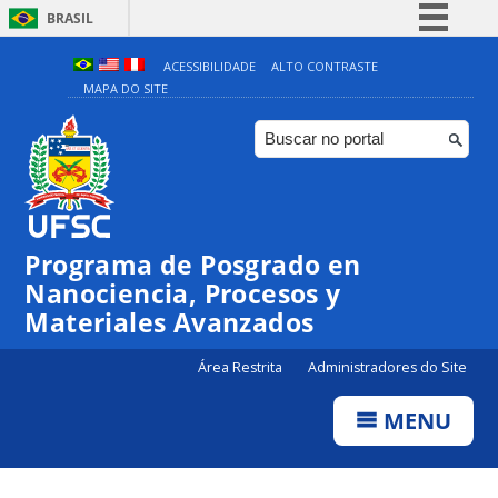
BRASIL
Simplifique!
ACESSIBILIDADE
ALTO CONTRASTE
MAPA DO SITE
Comunica BR
Participe
Acesso à informação
Legislação
00:00
Canais
Programa de Posgrado en
Nanociencia, Procesos y
01:00
Materiales Avanzados
02:00
Área Restrita
Administradores do Site
MENU
03:00
04:00