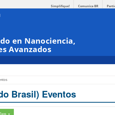
Simplifique!
Comunica BR
Parti
do en Nanociencia,
les Avanzados
entos
do Brasil) Eventos
Tags