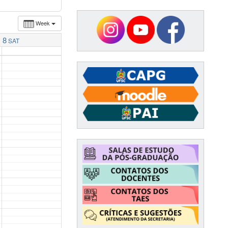
Week
8
SAT