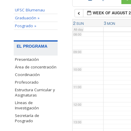
UFSC Blumenau
WEEK OF AUGUST 2
07:00
Graduación »
2
3
SUN
MON
Posgrado »
All-day
08:00
EL PROGRAMA
09:00
Presentación
Área de concentración
10:00
Coordinación
Profesorado
11:00
Estructura Curricular y
Asignaturas
Líneas de
12:00
Investigación
Secretaría de
Posgrado
13:00