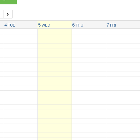
4
5
6
7
TUE
WED
THU
FRI