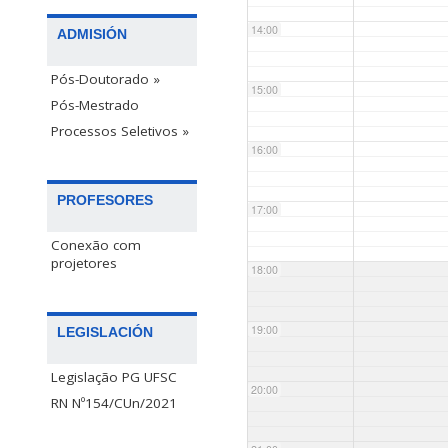
14:00
ADMISIÓN
Pós-Doutorado »
15:00
Pós-Mestrado
Processos Seletivos »
16:00
PROFESORES
17:00
Conexão com
projetores
18:00
19:00
LEGISLACIÓN
Legislação PG UFSC
20:00
RN Nº154/CUn/2021