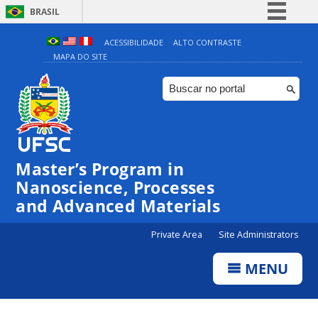
BRASIL
Simplifique!
ACESSIBILIDADE
ALTO CONTRASTE
MAPA DO SITE
Comunica BR
Participe
Acesso à informação
Legislação
Canais
Master’s Program in
Nanoscience, Processes
and Advanced Materials
Private Area
Site Administrators
MENU