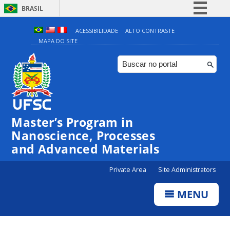
BRASIL
Simplifique!
ACESSIBILIDADE
ALTO CONTRASTE
MAPA DO SITE
Comunica BR
Participe
Acesso à informação
Legislação
Canais
Master’s Program in
Nanoscience, Processes
and Advanced Materials
Private Area
Site Administrators
MENU