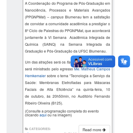
A Coordenação do Programa de Pós-Graduação em
Nanociência, Processos e Materiais Avançados
(PPGNPMat) –
campus
Blumenau tem a satisfação
de convidar a comunidade acadêmica a prestigiar o
8º Ciclo de Palestras do PPGNPMat, que acontecerá
juntamente à VI Semana Acadêmica Integrada de
Química (SAINQ) na Semana Integrada da
Graduação e Pós-Graduação da UFSC Blumenau.
Um das atrações será os
flash talks
: o terceiro deles
será ministrado pelo egresso
Me.
Matheus Campos
Hemkemaier
sobre o tema “
Tecnologia a Serviço da
Saúde: Membranas
Eletrofiadas
para Máscaras
Faciais de Alta Eficiência
” na quinta-feira, 10
de outubro, às 20h50min, no Auditório Fernando
Ribeiro Oliveira (B125).
(Consulte a programação completa do evento
clicando
aqui
ou na imagem)
CATEGORIES:
Read more