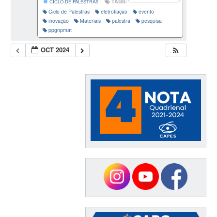
TAGS:
CICLO DE PALESTRAS
Ciclo de Palestras
eletrofiação
evento
inovação
Materiais
palestra
pesquisa
ppgnpmat
OCT 2024