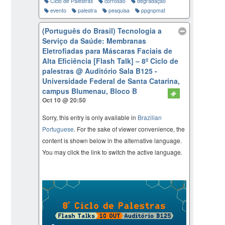
Ciclo de Palestras
corrosão
degradação
evento
palestra
pesquisa
ppgnpmat
(Português do Brasil) Tecnologia a
Serviço da Saúde: Membranas
Eletrofiadas para Máscaras Faciais de
Alta Eficiência [Flash Talk] – 8º Ciclo de
palestras
@ Auditório Sala B125 -
Universidade Federal de Santa Catarina,
campus Blumenau, Bloco B
Oct 10 @ 20:50
Sorry, this entry is only available in
Brazilian
Portuguese
. For the sake of viewer convenience, the
content is shown below in the alternative language.
You may click the link to switch the active language.