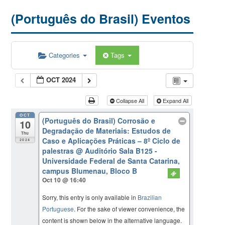
(Português do Brasil) Eventos
Categories
Tags
OCT 2024
Collapse All
Expand All
OCT
(Português do Brasil) Corrosão e
10
Degradação de Materiais: Estudos de
Thu
Caso e Aplicações Práticas – 8º Ciclo de
2024
palestras
@ Auditório Sala B125 -
Universidade Federal de Santa Catarina,
campus Blumenau, Bloco B
Oct 10 @ 16:40
Sorry, this entry is only available in
Brazilian
Portuguese
. For the sake of viewer convenience, the
content is shown below in the alternative language.