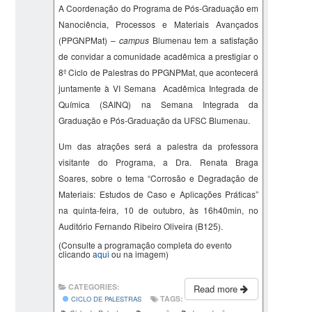
A Coordenação do Programa de Pós-Graduação em
Nanociência, Processos e Materiais Avançados
(PPGNPMat) –
campus
Blumenau tem a satisfação
de convidar a comunidade acadêmica a prestigiar o
8º Ciclo de Palestras do PPGNPMat, que acontecerá
juntamente à VI Semana Acadêmica Integrada de
Química (SAINQ) na Semana Integrada da
Graduação e Pós-Graduação da UFSC Blumenau.
Um das atrações será a palestra da professora
visitante do Programa, a Dra.
Renata Braga
Soares,
sobre o tema “
Corrosão e Degradação de
Materiais: Estudos de Caso e Aplicações Práticas
”
na quinta-feira, 10 de outubro, às 16h40min, no
Auditório Fernando Ribeiro Oliveira (B125).
(Consulte a programação completa do evento
clicando
aqui
ou na imagem)
CATEGORIES:
Read more
TAGS:
CICLO DE PALESTRAS