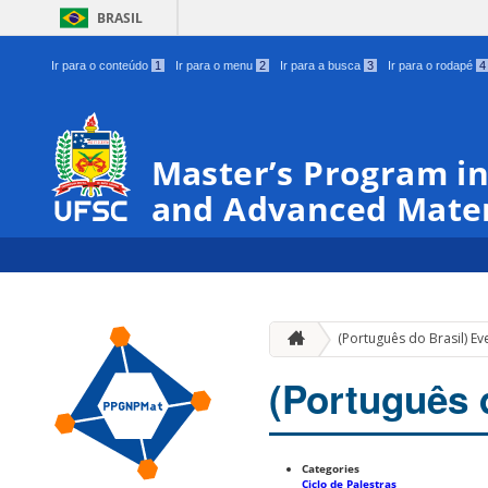
BRASIL
Ir para o conteúdo
1
Ir para o menu
2
Ir para a busca
3
Ir para o rodapé
4
Master’s Program in
and Advanced Mater
(Português do Brasil) Ev
(Português 
Categories
Ciclo de Palestras