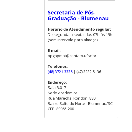
Secretaria de Pós-
Graduação - Blumenau
Horário de Atendimento regular:
De segunda a sexta: das 07h às 19h
(sem intervalo para almoço)
E-mail:
ppgnpmat@contato.ufsc.br
Telefones:
(48) 3721-3336
| (47) 3232-5136
Endereço:
Sala B.017
Sede Acadêmica
Rua Marechal Rondon, 880.
Bairro Salto do Norte - Blumenau/SC.
CEP: 89065-200