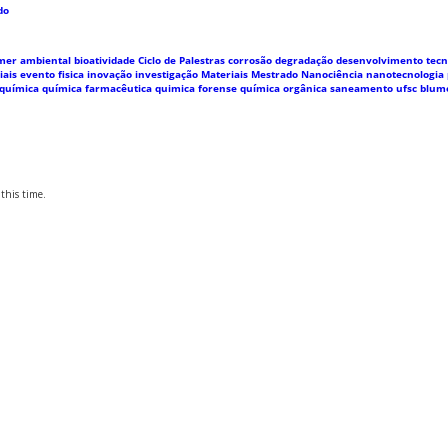
do
imer
ambiental
bioatividade
Ciclo de Palestras
corrosão
degradação
desenvolvimento tecn
iais
evento
fisica
inovação
investigação
Materiais
Mestrado
Nanociência
nanotecnologia
química
química farmacêutica
quimica forense
química orgânica
saneamento
ufsc blu
this time.