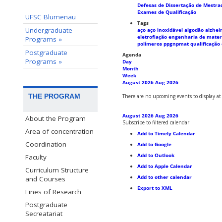
Defesas de Dissertação de Mestra
Exames de Qualificação
UFSC Blumenau
Tags
Undergraduate
aço
aço inoxidável
algodão
alzhe
eletrofiação
engenharia de mater
Programs »
polímeros
ppgnpmat
qualificação
Postgraduate
Agenda
Programs »
Day
Month
Week
August 2026
Aug 2026
THE PROGRAM
There are no upcoming events to display at 
August 2026
Aug 2026
About the Program
Subscribe to filtered calendar
Area of concentration
Add to Timely Calendar
Coordination
Add to Google
Add to Outlook
Faculty
Add to Apple Calendar
Curriculum Structure
Add to other calendar
and Courses
Export to XML
Lines of Research
Postgraduate
Secreatariat