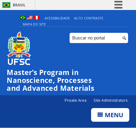
BRASIL
Simplifique!
ACESSIBILIDADE
ALTO CONTRASTE
MAPA DO SITE
Comunica BR
Participe
Acesso à informação
Legislação
Canais
Master’s Program in
Nanoscience, Processes
and Advanced Materials
Private Area
Site Administrators
MENU