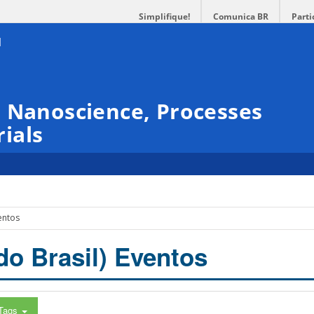
Simplifique!
Comunica BR
Parti
 Nanoscience, Processes
ials
entos
do Brasil) Eventos
Tags