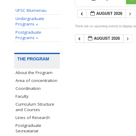
UFSC Blumenau
AUGUST 2026
Undergraduate
Programs »
There are no upcoming events to display at 
Postgraduate
Programs »
AUGUST 2026
THE PROGRAM
About the Program
Area of concentration
Coordination
Faculty
Curriculum Structure
and Courses
Lines of Research
Postgraduate
Secreatariat