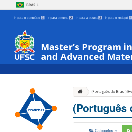
BRASIL
Ir para o conteúdo
1
Ir para o menu
2
Ir para a busca
3
Ir para o rodapé
4
Master’s Program in
and Advanced Mater
(Português do Brasil) Ev
(Português 
Categories