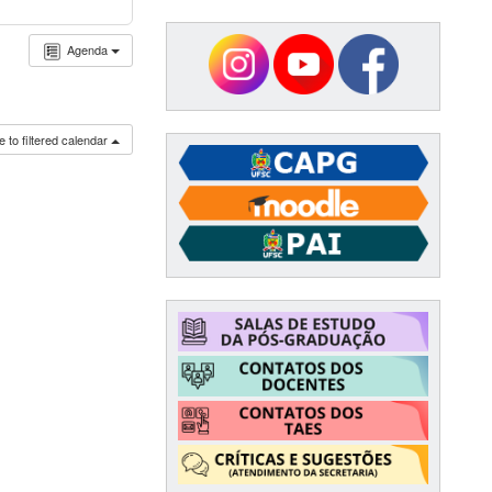
Agenda
 to filtered calendar