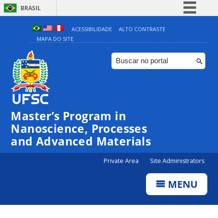
BRASIL
Simplifique!
ACESSIBILIDADE
ALTO CONTRASTE
MAPA DO SITE
Comunica BR
Participe
Acesso à informação
Legislação
Canais
Master’s Program in
Nanoscience, Processes
and Advanced Materials
Private Area
Site Administrators
MENU