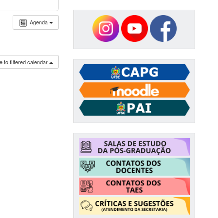
Agenda
 to filtered calendar