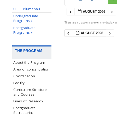
UFSC Blumenau
AUGUST 2026
Undergraduate
Programs »
There are no upcoming events to display at 
Postgraduate
Programs »
AUGUST 2026
THE PROGRAM
About the Program
Area of concentration
Coordination
Faculty
Curriculum Structure
and Courses
Lines of Research
Postgraduate
Secreatariat