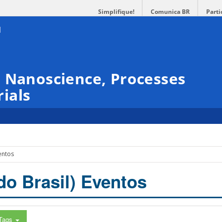
Simplifique!
Comunica BR
Parti
 Nanoscience, Processes
ials
entos
do Brasil) Eventos
Tags