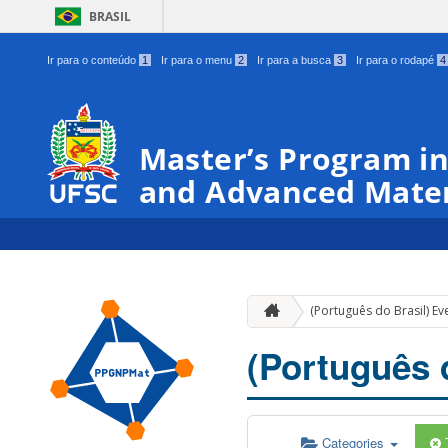
BRASIL
Ir para o conteúdo
1
Ir para o menu
2
Ir para a busca
3
Ir para o rodapé
4
Master’s Program in
and Advanced Mater
(Português do Brasil) Ev
(Português 
Categories