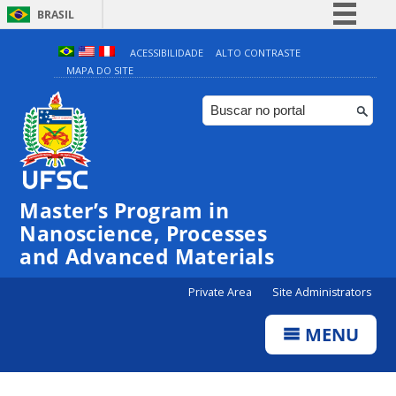
BRASIL
Simplifique!
ACESSIBILIDADE
ALTO CONTRASTE
MAPA DO SITE
Comunica BR
Participe
Acesso à informação
Legislação
Canais
Master’s Program in
Nanoscience, Processes
and Advanced Materials
Private Area
Site Administrators
MENU