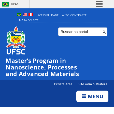
BRASIL
Simplifique!
ACESSIBILIDADE
ALTO CONTRASTE
MAPA DO SITE
Comunica BR
Participe
Acesso à informação
Legislação
Canais
Master’s Program in
Nanoscience, Processes
and Advanced Materials
Private Area
Site Administrators
MENU