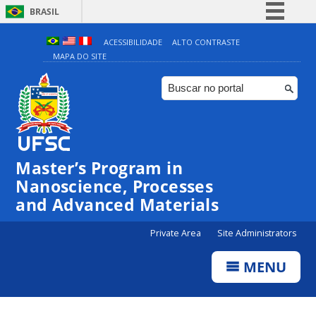
BRASIL
Simplifique!
ACESSIBILIDADE
ALTO CONTRASTE
MAPA DO SITE
Comunica BR
Participe
Acesso à informação
Legislação
Canais
Master’s Program in
Nanoscience, Processes
and Advanced Materials
Private Area
Site Administrators
MENU