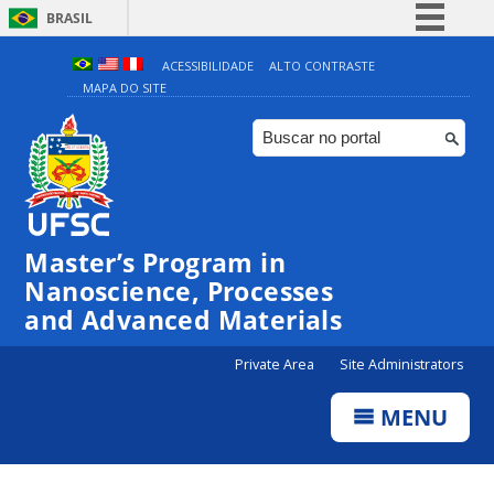
BRASIL
Simplifique!
ACESSIBILIDADE
ALTO CONTRASTE
MAPA DO SITE
Comunica BR
Participe
Acesso à informação
Legislação
Canais
Master’s Program in
Nanoscience, Processes
and Advanced Materials
Private Area
Site Administrators
MENU