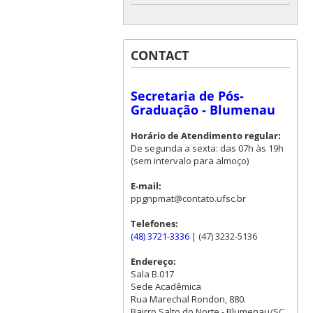
CONTACT
Secretaria de Pós-
Graduação - Blumenau
Horário de Atendimento regular:
De segunda a sexta: das 07h às 19h
(sem intervalo para almoço)
E-mail:
ppgnpmat@contato.ufsc.br
Telefones:
(48) 3721-3336
| (47) 3232-5136
Endereço:
Sala B.017
Sede Acadêmica
Rua Marechal Rondon, 880.
Bairro Salto do Norte - Blumenau/SC.