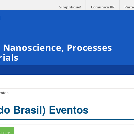
Simplifique!
Comunica BR
Parti
 Nanoscience, Processes
ials
entos
do Brasil) Eventos
ags