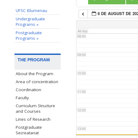
UFSC Blumenau
6 DE AUGUST DE 20
07:00
Undergraduate
Programs »
All-day
Postgraduate
08:00
Programs »
09:00
THE PROGRAM
10:00
About the Program
Area of concentration
Coordination
11:00
Faculty
Curriculum Structure
12:00
and Courses
Lines of Research
Postgraduate
13:00
Secreatariat