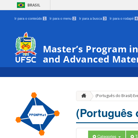
BRASIL
Ir para o conteúdo
1
Ir para o menu
2
Ir para a busca
3
Ir para o rodapé
4
00:00
Master’s Program in
01:00
and Advanced Mater
02:00
03:00
(Português do Brasil) Ev
04:00
(Português 
05:00
Categories
T
06:00