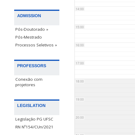
14:00
ADMISSION
15:00
Pós-Doutorado »
Pós-Mestrado
Processos Seletivos »
16:00
17:00
PROFESSORS
Conexão com
18:00
projetores
19:00
LEGISLATION
20:00
Legislação PG UFSC
RN Nº154/CUn/2021