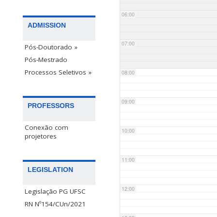
06:00
ADMISSION
07:00
Pós-Doutorado »
Pós-Mestrado
Processos Seletivos »
08:00
09:00
PROFESSORS
Conexão com
10:00
projetores
11:00
LEGISLATION
12:00
Legislação PG UFSC
RN Nº154/CUn/2021