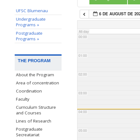
UFSC Blumenau
6 DE AUGUST DE 20
Undergraduate
Programs »
All-day
Postgraduate
00:00
Programs »
01:00
THE PROGRAM
02:00
About the Program
Area of concentration
Coordination
03:00
Faculty
Curriculum Structure
04:00
and Courses
Lines of Research
Postgraduate
05:00
Secreatariat