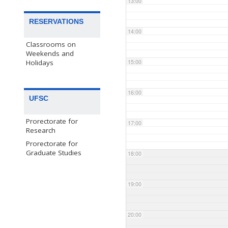
13:00
RESERVATIONS
14:00
Classrooms on
Weekends and
15:00
Holidays
16:00
UFSC
Prorectorate for
17:00
Research
Prorectorate for
Graduate Studies
18:00
19:00
20:00