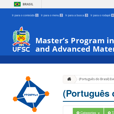
BRASIL
Ir para o conteúdo
1
Ir para o menu
2
Ir para a busca
3
Ir para o rodapé
4
Master’s Program in
and Advanced Mater
(Português do Brasil) Ev
(Português 
Categories
T