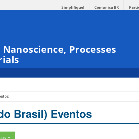
Simplifique!
Comunica BR
Parti
 Nanoscience, Processes
ials
entos
do Brasil) Eventos
ags