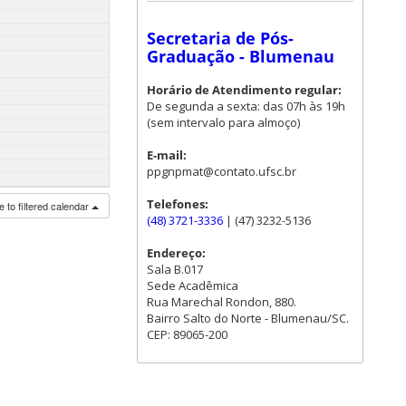
Secretaria de Pós-
Graduação - Blumenau
Horário de Atendimento regular:
De segunda a sexta: das 07h às 19h
(sem intervalo para almoço)
E-mail:
ppgnpmat@contato.ufsc.br
Telefones:
 to filtered calendar
(48) 3721-3336
| (47) 3232-5136
Endereço:
Sala B.017
Sede Acadêmica
Rua Marechal Rondon, 880.
Bairro Salto do Norte - Blumenau/SC.
CEP: 89065-200