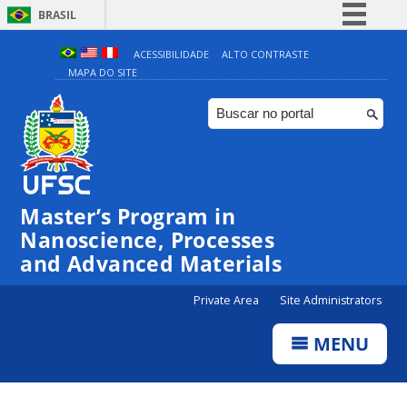
BRASIL
Simplifique!
ACESSIBILIDADE
ALTO CONTRASTE
MAPA DO SITE
Comunica BR
Participe
Acesso à informação
Legislação
00:00
Canais
Master’s Program in
Nanoscience, Processes
01:00
and Advanced Materials
02:00
Private Area
Site Administrators
MENU
03:00
04:00