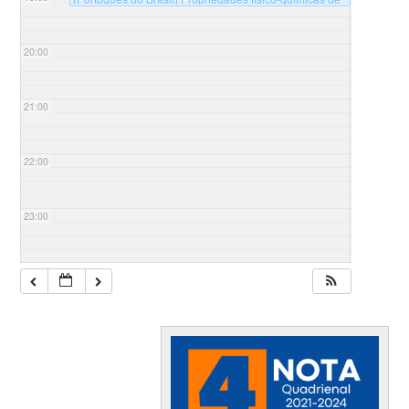
polímeros modificados e suas aplicações – 8º Ciclo de
palestras
@ Auditório Sala B125 - Universidade
Federal de Santa Catarina, campus Blumenau, Bloco B
20:00
21:00
22:00
23:00