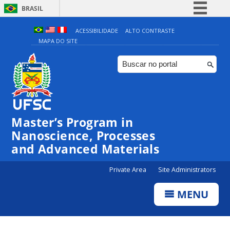
BRASIL
Simplifique!
ACESSIBILIDADE
ALTO CONTRASTE
MAPA DO SITE
Comunica BR
Participe
Acesso à informação
Legislação
00:00
Canais
Master’s Program in
Nanoscience, Processes
01:00
and Advanced Materials
02:00
Private Area
Site Administrators
MENU
03:00
04:00