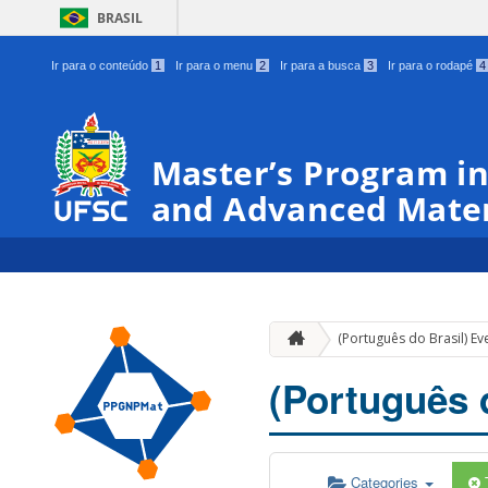
BRASIL
Ir para o conteúdo
1
Ir para o menu
2
Ir para a busca
3
Ir para o rodapé
4
Master’s Program in
and Advanced Mater
(Português do Brasil) Ev
(Português 
Categories