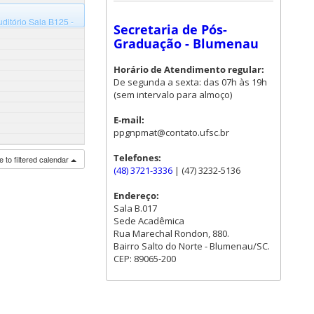
ditório Sala B125 -
Secretaria de Pós-
Graduação - Blumenau
Horário de Atendimento regular:
De segunda a sexta: das 07h às 19h
(sem intervalo para almoço)
E-mail:
ppgnpmat@contato.ufsc.br
Telefones:
 to filtered calendar
(48) 3721-3336
| (47) 3232-5136
Endereço:
Sala B.017
Sede Acadêmica
Rua Marechal Rondon, 880.
Bairro Salto do Norte - Blumenau/SC.
CEP: 89065-200