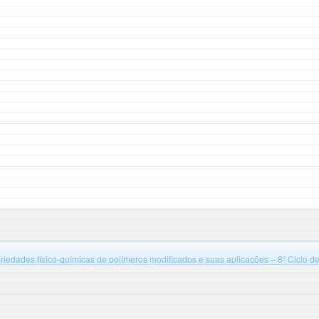
priedades físico-químicas de polímeros modificados e suas aplicações – 8º Ciclo d
iversidade Federal de Santa Catarina, campus Blumenau, Bloco B