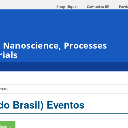
Simplifique!
Comunica BR
Parti
 Nanoscience, Processes
ials
entos
do Brasil) Eventos
Tags