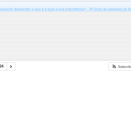
eamento Ambiental: o que é e qual a sua importância? – 8º Ciclo de palestras
@ Au
Santa Catarina, campus Blumenau, Bloco B
24
Subscribe