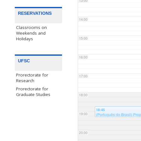
13:00
RESERVATIONS
14:00
Classrooms on
Weekends and
15:00
Holidays
16:00
UFSC
Prorectorate for
17:00
Research
Prorectorate for
Graduate Studies
18:00
18:45
19:00
(Português do Brasil) Pro
Auditório Sala B125 - Un
20:00