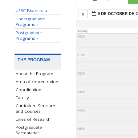
UFSC Blumenau
9 DE OCTOBER DE 2
Undergraduate
Programs »
All-day
Postgraduate
00:00
Programs »
01:00
THE PROGRAM
02:00
About the Program
Area of concentration
Coordination
03:00
Faculty
Curriculum Structure
04:00
and Courses
Lines of Research
Postgraduate
05:00
Secreatariat