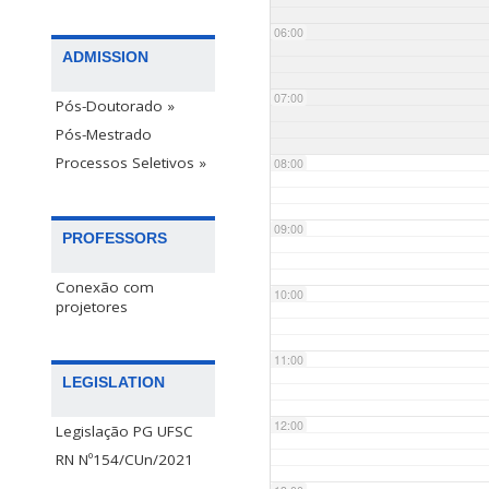
06:00
ADMISSION
07:00
Pós-Doutorado »
Pós-Mestrado
Processos Seletivos »
08:00
09:00
PROFESSORS
Conexão com
10:00
projetores
11:00
LEGISLATION
12:00
Legislação PG UFSC
RN Nº154/CUn/2021