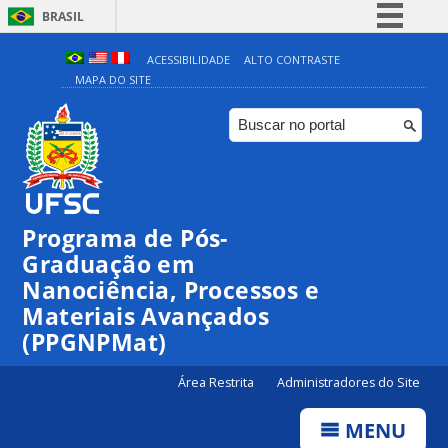
BRASIL
Simplifique!
ACESSIBILIDADE
ALTO CONTRASTE
MAPA DO SITE
Comunica BR
Participe
Acesso à informação
Legislação
Canais
Programa de Pós-
Graduação em
Nanociência, Processos e
Materiais Avançados
(PPGNPMat)
Área Restrita
Administradores do Site
MENU