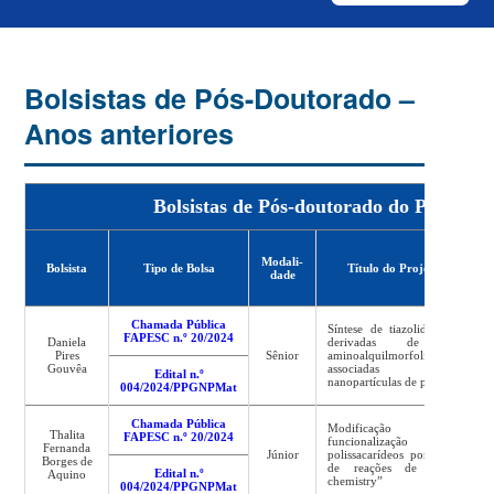
Bolsistas de Pós-Doutorado –
Anos anteriores
Bolsistas de Pós-doutorado do PPGNPMa
Modali-
Bolsista
Tipo de Bolsa
Título do Projeto
dade
C
Chamada Pública
Síntese de tiazolidinonas
FAPESC n.º 20/2024
Daniela
derivadas de 4-
Pires
Sênior
aminoalquilmorfolinas
L
Gouvêa
associadas com
Edital n.º
nanopartículas de prata
004/2024/PPGNPMat
Chamada Pública
Modificação e
Thalita
FAPESC n.º 20/2024
funcionalização de
Fernanda
Júnior
polissacarídeos por meio
Borges de
de reações de “click
Edital n.º
Aquino
chemistry”
004/2024/PPGNPMat