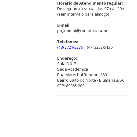
Horário de Atendimento regular:
De segunda a sexta: das 07h às 19h
(sem intervalo para almoço)
E-mail:
ppgnpmat@contato.ufsc.br
Telefones:
(48) 3721-3336
| (47) 3232-5136
Endereço:
Sala B.017
Sede Acadêmica
Rua Marechal Rondon, 880.
Bairro Salto do Norte - Blumenau/SC.
CEP: 89065-200