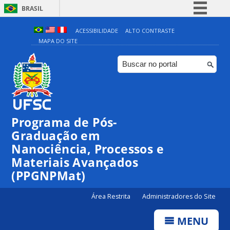
BRASIL
Simplifique!
ACESSIBILIDADE
ALTO CONTRASTE
MAPA DO SITE
Comunica BR
Participe
Acesso à informação
Legislação
Canais
Programa de Pós-
Graduação em
Nanociência, Processos e
Materiais Avançados
(PPGNPMat)
Área Restrita
Administradores do Site
MENU