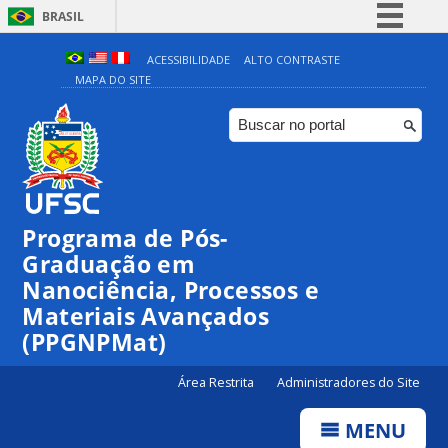
BRASIL
Simplifique!
ACESSIBILIDADE
ALTO CONTRASTE
MAPA DO SITE
Comunica BR
Participe
Acesso à informação
Legislação
Canais
Programa de Pós-
Graduação em
Nanociência, Processos e
Materiais Avançados
(PPGNPMat)
Área Restrita
Administradores do Site
MENU