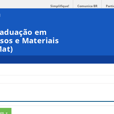
Simplifique!
Comunica BR
Parti
raduação em
sos e Materiais
at)
ags