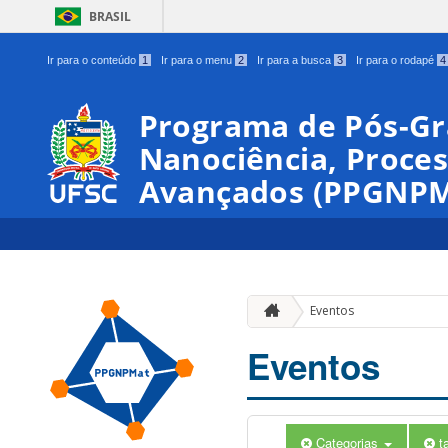
BRASIL
Ir para o conteúdo
1
Ir para o menu
2
Ir para a busca
3
Ir para o rodapé
4
Programa de Pós-G
Nanociência, Proces
Avançados (PPGNPM
Eventos
Eventos
Categorias
t