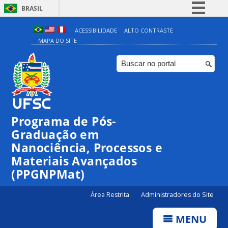
BRASIL
Simplifique!
ACESSIBILIDADE
ALTO CONTRASTE
MAPA DO SITE
Comunica BR
Participe
Acesso à informação
Legislação
Canais
Programa de Pós-
Graduação em
Nanociência, Processos e
Materiais Avançados
(PPGNPMat)
Área Restrita
Administradores do Site
MENU