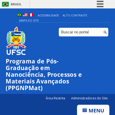
BRASIL
Simplifique!
ACESSIBILIDADE
ALTO CONTRASTE
MAPA DO SITE
Comunica BR
Participe
Acesso à informação
Legislação
Canais
Programa de Pós-
Graduação em
Nanociência, Processos e
Materiais Avançados
(PPGNPMat)
Área Restrita
Administradores do Site
MENU