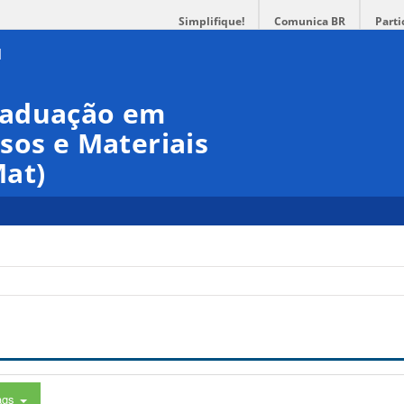
Simplifique!
Comunica BR
Parti
raduação em
sos e Materiais
at)
ags