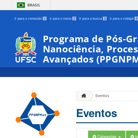
BRASIL
Ir para o conteúdo
1
Ir para o menu
2
Ir para a busca
3
Ir para o rodapé
4
Programa de Pós-G
Nanociência, Proces
Avançados (PPGNPM
Eventos
Eventos
Categorias
t