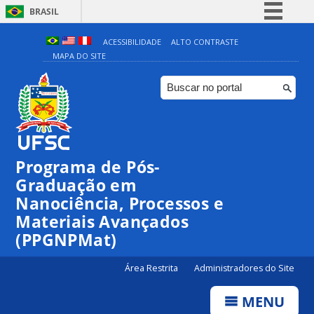
BRASIL
Simplifique!
ACESSIBILIDADE
ALTO CONTRASTE
MAPA DO SITE
Comunica BR
Participe
Acesso à informação
Legislação
Canais
Programa de Pós-
Graduação em
Nanociência, Processos e
Materiais Avançados
(PPGNPMat)
Área Restrita
Administradores do Site
MENU