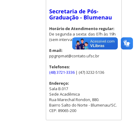
Secretaria de Pós-
Graduação - Blumenau
Horário de Atendimento regular:
De segunda a sexta: das 07h às 19h
(sem intervalo para almoço)
E-mail:
ppgnpmat@contato.ufsc.br
Telefones:
(48) 3721-3336
| (47) 3232-5136
Endereço:
Sala B.017
Sede Acadêmica
Rua Marechal Rondon, 880.
Bairro Salto do Norte - Blumenau/SC.
CEP: 89065-200