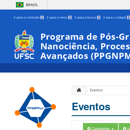
BRASIL
Ir para o conteúdo
1
Ir para o menu
2
Ir para a busca
3
Ir para o rodapé
4
Programa de Pós-G
Nanociência, Proces
Avançados (PPGNPM
Eventos
Eventos
Categorias
t