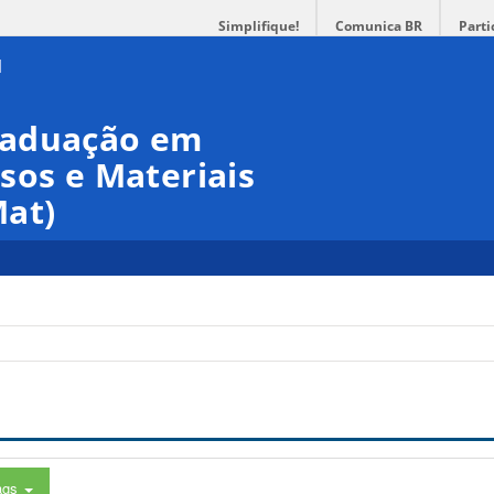
Simplifique!
Comunica BR
Parti
raduação em
sos e Materiais
at)
ags