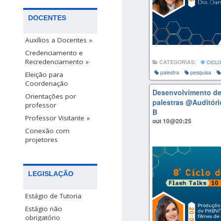
DOCENTES
Auxílios a Docentes »
Credenciamento e
Recredenciamento »
CATEGORIAS:
CICLO
palestra
pesquisa
Eleição para
Coordenação
Desenvolvimento de 
Orientações por
palestras
@Auditóri
professor
B
Professor Visitante »
out 10@20:25
Conexão com
projetores
LEGISLAÇÃO
Estágio de Tutoria
Estágio não
obrigatório