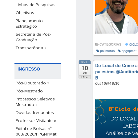
Linhas de Pesquisas
Objetivos
Planejamento
Estratégico
Secretaria de Pós-
Graduação
CATEGORIAS:
CICLO
Transparência »
polímeros
ppgnpmat
OUT
Do Local do Crime a
10
INGRESSO
palestras
@Auditóri
qui
B
2024
Pós-Doutorado »
out 10@18:30
Pós-Mestrado
Processos Seletivos
Mestrado »
Dúvidas frequentes
Professor Visitante »
Edital de Bolsas nº
003/2026/PPGNPMat