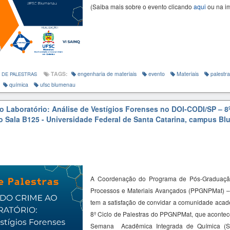
(Saiba mais sobre o evento clicando
aqui
ou na i
TAGS:
engenharia de materiais
evento
Materiais
palestra
 DE PALESTRAS
química
ufsc blumenau
o Laboratório: Análise de Vestígios Forenses no DOI-CODI/SP – 8º
o Sala B125 - Universidade Federal de Santa Catarina, campus B
A Coordenação do Programa de Pós-Graduaçã
Processos e Materiais Avançados (PPGNPMat) 
tem a satisfação de convidar a comunidade acadê
8º Ciclo de Palestras do PPGNPMat, que acontec
Semana Acadêmica Integrada de Química (