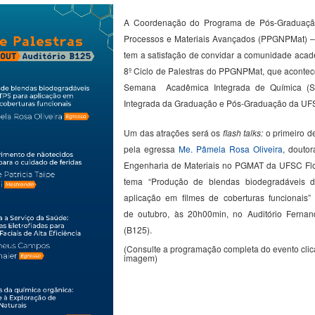
A Coordenação do Programa de Pós-Graduaçã
Processos e Materiais Avançados (PPGNPMat) 
tem a satisfação de convidar a comunidade acadê
8º Ciclo de Palestras do PPGNPMat, que acontec
Semana Acadêmica Integrada de Química (
Integrada da Graduação e Pós-Graduação da U
Um das atrações será os
flash talks:
o primeiro de
pela egressa
Me.
Pâmela Rosa Oliveira
,
doutor
Engenharia de Materiais no PGMAT da UFSC Flor
tema “
Produção de blendas biodegradáveis 
aplicação em filmes de coberturas
funcionais
”
de outubro, às 20h00min, no Auditório Fernand
(B125).
(Consulte a programação completa do evento cli
imagem)