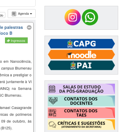
Agenda
udo
de palestras
loco B
Ingressos
o em Nanociência,
–
campus
Blumenau
mica a prestigiar o
erá juntamente à VI
SAINQ) na Semana
FSC Blumenau.
Ismael Casagrande
micas de polímeros
, 09 de outubro, às
 (B125).