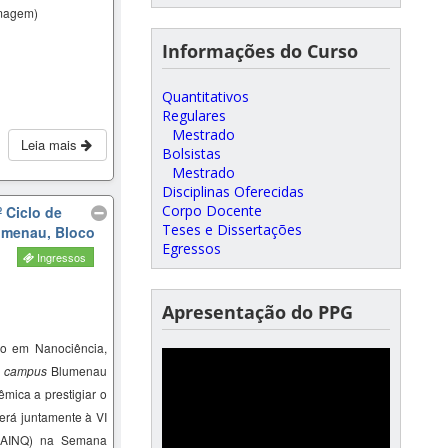
magem)
Informações do Curso
Quantitativos
Regulares
Mestrado
Leia mais
Bolsistas
Mestrado
Disciplinas Oferecidas
Corpo Docente
 Ciclo de
Teses e Dissertações
lumenau, Bloco
Egressos
Ingressos
Apresentação do PPG
o em Nanociência,
–
campus
Blumenau
mica a prestigiar o
erá juntamente à VI
SAINQ) na Semana