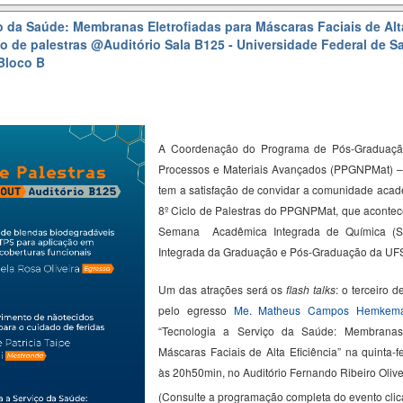
o da Saúde: Membranas Eletrofiadas para Máscaras Faciais de Alta
clo de palestras
@Auditório Sala B125 - Universidade Federal de Sa
Bloco B
A Coordenação do Programa de Pós-Graduaçã
Processos e Materiais Avançados (PPGNPMat) 
tem a satisfação de convidar a comunidade acadê
8º Ciclo de Palestras do PPGNPMat, que acontec
Semana Acadêmica Integrada de Química (
Integrada da Graduação e Pós-Graduação da U
Um das atrações será os
flash talks
: o terceiro d
pelo egresso
Me.
Matheus Campos
Hemkema
“
Tecnologia a Serviço da Saúde: Membran
Máscaras Faciais de Alta Eficiência
” na quinta-f
às 20h50min, no Auditório Fernando Ribeiro Olive
(Consulte a programação completa do evento cli