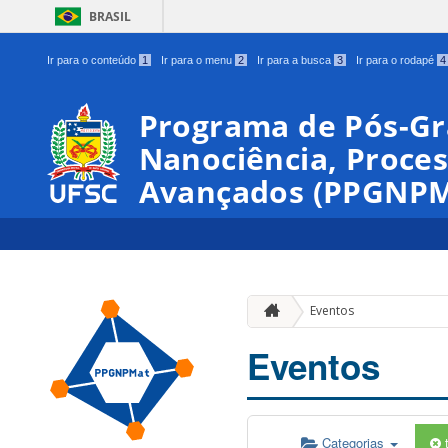
BRASIL
Ir para o conteúdo
1
Ir para o menu
2
Ir para a busca
3
Ir para o rodapé
4
Programa de Pós-G
Nanociência, Proces
Avançados (PPGNPM
Eventos
Eventos
Categorias