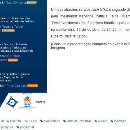
Um das atrações será os
flash talks
: o segundo de
pela mestranda
Katterine
Patricia
Taipe
Huam
“
Desenvolvimento de
nãotecidos
bioativos para o
na quinta-feira, 10 de outubro, às 20h25min, no
Ribeiro Oliveira (B125).
(Consulte a programação completa do evento cli
imagem)
TAGS:
bioatividade
Ciclo de Palestras
evento
inovação
 DE PALESTRAS
pesquisa
ppgnpmat