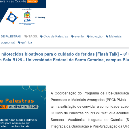
TAGS:
Ciclo de Palestras
evento
inovação
Materiais
 DE PALESTRAS
ppgnpmat
química
nãotecidos bioativos para o cuidado de feridas [Flash Talk] – 8º 
o Sala B125 - Universidade Federal de Santa Catarina, campus B
A Coordenação do Programa de Pós-Graduaçã
Processos e Materiais Avançados (PPGNPMat) 
tem a satisfação de convidar a comunidade acadê
8º Ciclo de Palestras do PPGNPMat, que acontec
Semana Acadêmica Integrada de Química (
Integrada da Graduação e Pós-Graduação da U