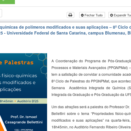
Fechar Tudo
Expandir T
-químicas de polímeros modificados e suas aplicações – 8º Ciclo 
5 - Universidade Federal de Santa Catarina, campus Blumenau, B
A Coordenação do Programa de Pós-Graduaçã
Processos e Materiais Avançados (PPGNPMat) 
tem a satisfação de convidar a comunidade acadê
8º Ciclo de Palestras do PPGNPMat, que acontec
Semana Acadêmica Integrada de Química (
Integrada da Graduação e Pós-Graduação da U
Um das atrações será a palestra do Professor Dr.
Bellettini
sobre o tema “Propriedades físico-quí
modificados e suas aplicações” na quarta-feira
18h45min, no Auditório Fernando Ribeiro Oliveira