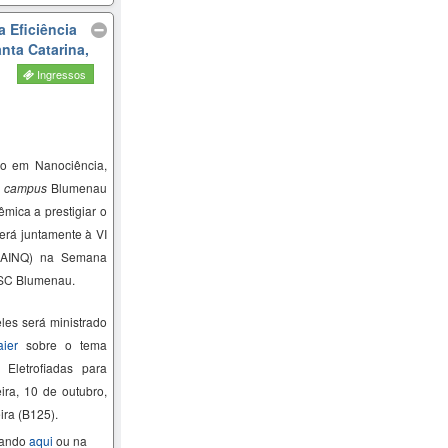
 Eficiência
nta Catarina,
Ingressos
o em Nanociência,
–
campus
Blumenau
mica a prestigiar o
erá juntamente à VI
SAINQ) na Semana
FSC Blumenau.
eles será ministrado
ier
sobre o tema
as
Eletrofiadas
para
eira, 10 de outubro,
ira (B125).
cando
aqui
ou na