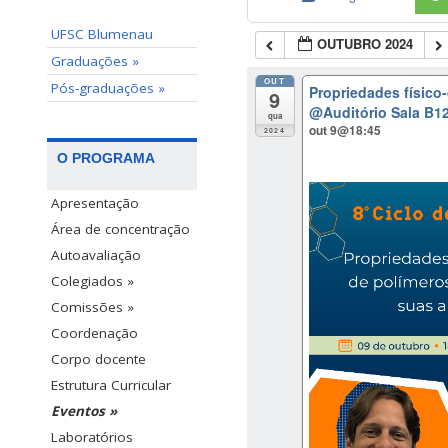
UFSC Blumenau
OUTUBRO 2024
Graduações »
OUT
Pós-graduações »
Propriedades físico
9
@Auditório Sala B12
qua
out 9@18:45
2024
O PROGRAMA
Apresentação
Área de concentração
Autoavaliação
Colegiados »
Comissões »
Coordenação
Corpo docente
Estrutura Curricular
Eventos »
Laboratórios