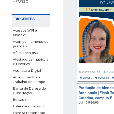
– FAPESC
DISCENTES
Acessos WIFI e
Moodle
Acompanhamento de
prazos »
Afastamentos »
Atestado de matrícula
e Histórico
Assinatura Digital
CATEGORIAS:
CICLO
Auxílio Eventos e
palestra
pesquisa
Trabalho de Campo
Produção de blendas
Banca de Defesa de
funcionais [Flash Ta
Dissertação
Catarina, campus B
Bolsas »
out 10@20:00
Calendário Letivo »
Entrega Dissertação