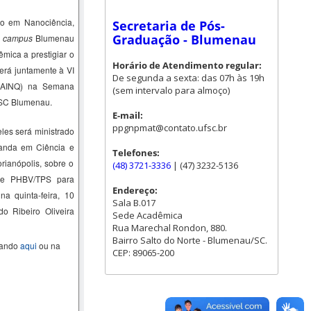
o em Nanociência,
Secretaria de Pós-
Graduação - Blumenau
–
campus
Blumenau
mica a prestigiar o
Horário de Atendimento regular:
erá juntamente à VI
De segunda a sexta: das 07h às 19h
SAINQ) na Semana
(sem intervalo para almoço)
FSC Blumenau.
E-mail:
ppgnpmat@contato.ufsc.br
les será ministrado
anda em Ciência e
Telefones:
ianópolis, sobre o
(48) 3721-3336
| (47) 3232-5136
de PHBV/TPS para
Endereço:
 na quinta-feira, 10
Sala B.017
o Ribeiro Oliveira
Sede Acadêmica
Rua Marechal Rondon, 880.
Bairro Salto do Norte - Blumenau/SC.
cando
aqui
ou na
CEP: 89065-200