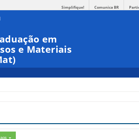
Simplifique!
Comunica BR
Parti
raduação em
sos e Materiais
at)
tags