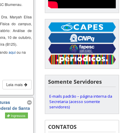
FSC Blumenau.
a Dra.
Maryah
Elisa
 Física do
campus
,
tório: Análise de
eira, 10 de outubro,
ira (B125).
cando
aqui
ou na
Somente Servidores
Leia mais
E-mails padrão – página interna da
Secretaria (acesso somente
turas
servidores)
ederal de Santa
Ingressos
CONTATOS