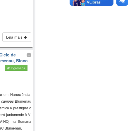
Leia mais
Ciclo de
lumenau, Bloco
Ingressos
o em Nanociência,
–
campus
Blumenau
mica a prestigiar o
erá juntamente à VI
SAINQ) na Semana
FSC Blumenau.