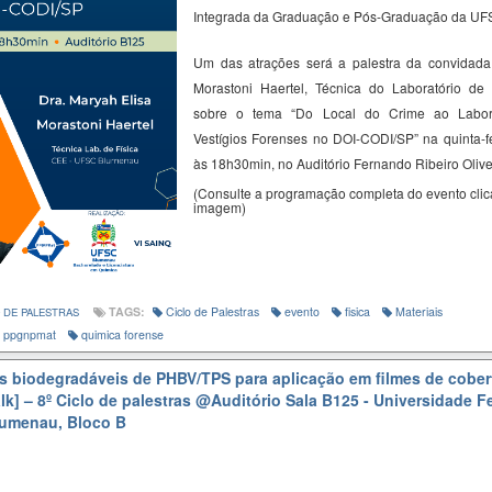
Integrada da Graduação e Pós-Graduação da U
Um das atrações será a palestra da convidad
Morastoni
Haertel
,
Técnica do Laboratório de
sobre o tema “
Do Local do Crime ao Labora
Vestígios Forenses no DOI-CODI/SP
” na quinta-f
às 18h30min, no Auditório Fernando Ribeiro Olive
(Consulte a programação completa do evento cli
imagem)
TAGS:
Ciclo de Palestras
evento
fisica
Materiais
 DE PALESTRAS
ppgnpmat
quimica forense
 biodegradáveis de PHBV/TPS para aplicação em filmes de cober
lk] – 8º Ciclo de palestras
@Auditório Sala B125 - Universidade F
lumenau, Bloco B