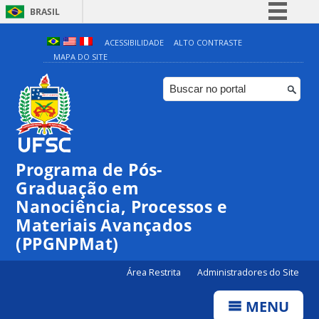
BRASIL
Simplifique!
ACESSIBILIDADE
ALTO CONTRASTE
MAPA DO SITE
Comunica BR
Participe
Acesso à informação
Legislação
Canais
Programa de Pós-
Graduação em
Nanociência, Processos e
Materiais Avançados
(PPGNPMat)
Área Restrita
Administradores do Site
MENU