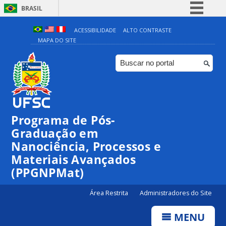
BRASIL
Simplifique!
ACESSIBILIDADE
ALTO CONTRASTE
MAPA DO SITE
Comunica BR
Participe
Acesso à informação
Legislação
Canais
Programa de Pós-
Graduação em
Nanociência, Processos e
Materiais Avançados
(PPGNPMat)
Área Restrita
Administradores do Site
MENU