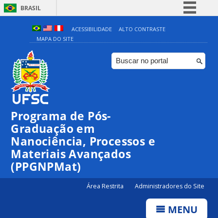
BRASIL
Simplifique!
ACESSIBILIDADE
ALTO CONTRASTE
MAPA DO SITE
Comunica BR
Participe
Acesso à informação
Legislação
Canais
Programa de Pós-
Graduação em
Nanociência, Processos e
Materiais Avançados
(PPGNPMat)
Área Restrita
Administradores do Site
MENU