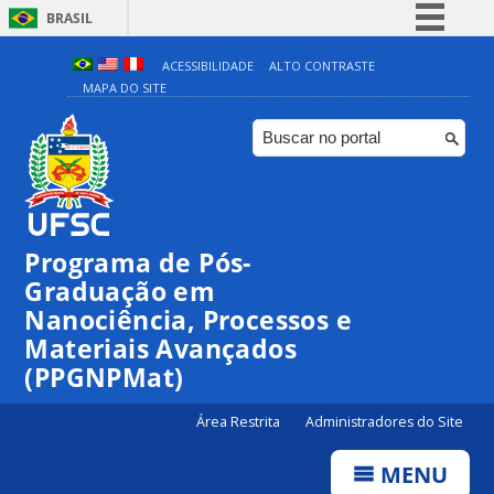
BRASIL
Simplifique!
ACESSIBILIDADE
ALTO CONTRASTE
MAPA DO SITE
Comunica BR
Participe
Acesso à informação
Legislação
Canais
Programa de Pós-
Graduação em
Nanociência, Processos e
Materiais Avançados
(PPGNPMat)
Área Restrita
Administradores do Site
MENU