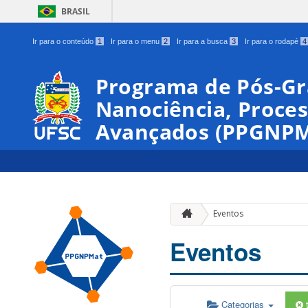
BRASIL
Ir para o conteúdo
1
Ir para o menu
2
Ir para a busca
3
Ir para o rodapé
4
Programa de Pós-G
Nanociência, Proces
Avançados (PPGNPM
Eventos
Eventos
Categorias