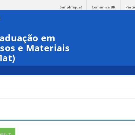
Simplifique!
Comunica BR
Parti
raduação em
sos e Materiais
at)
tags