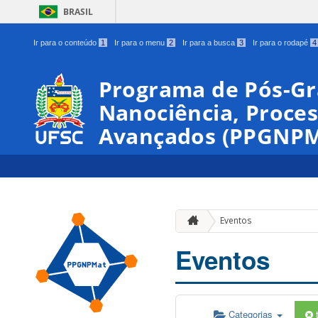
BRASIL
Ir para o conteúdo
1
Ir para o menu
2
Ir para a busca
3
Ir para o rodapé
4
Programa de Pós-G
Nanociência, Proces
Avançados (PPGNPM
Eventos
Eventos
Categorias