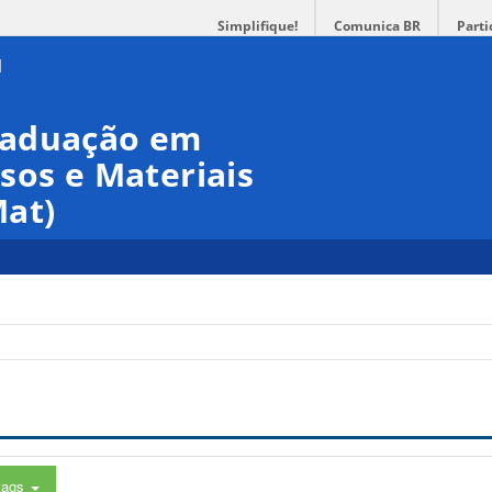
Simplifique!
Comunica BR
Parti
raduação em
sos e Materiais
at)
tags