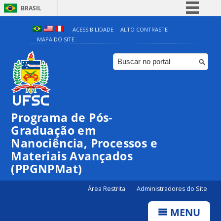
BRASIL
Simplifique!
ACESSIBILIDADE
ALTO CONTRASTE
MAPA DO SITE
Comunica BR
Participe
Acesso à informação
Legislação
Canais
Programa de Pós-
Graduação em
Nanociência, Processos e
Materiais Avançados
(PPGNPMat)
Área Restrita
Administradores do Site
MENU